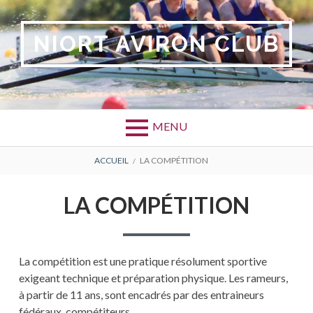
Aller
au
NIORT AVIRON CLUB
contenu
MENU
FIL
ACCUEIL
LA COMPÉTITION
D'ARIANE
LA COMPÉTITION
La compétition est une pratique résolument sportive
exigeant technique et préparation physique. Les rameurs,
à partir de 11 ans, sont encadrés par des entraineurs
fédéraux, compétiteurs.