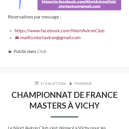
Réservations par message :
https://www.facebook.com/NiortAvironClub
mailto:niortaviron@gmail.com
Publié dans
Club
PUBLIÉ
AUTEUR
17 JUILLET 2026
THOMAS B.
LE
CHAMPIONNAT DE FRANCE
MASTERS À VICHY
Le Niort Aviron Club s’est déplacé à Vichy pour les