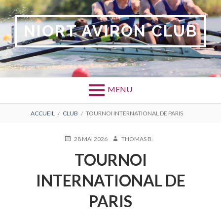
Aller
au
NIORT AVIRON CLUB
contenu
MENU
FIL
ACCUEIL
CLUB
TOURNOI INTERNATIONAL DE PARIS
D'ARIANE
PUBLIÉ
AUTEUR
28 MAI 2026
THOMAS B.
LE
TOURNOI
INTERNATIONAL DE
PARIS