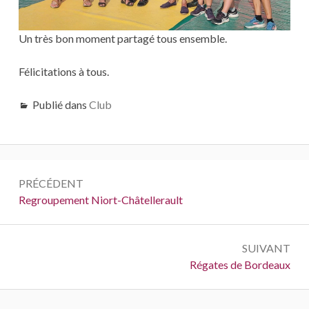
Un très bon moment partagé tous ensemble.
Félicitations à tous.
Publié dans
Club
Navigation
PRÉCÉDENT
de
Précédent :
Regroupement Niort-Châtellerault
l’article
SUIVANT
Suivant :
Régates de Bordeaux